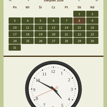
Sierpień
2026
wcześniej
wcześniej
później
później
Pn
Wt
Śr
Cz
Pt
Sb
Nd
1
2
3
4
5
6
7
8
9
10
11
12
13
14
15
16
17
18
19
20
21
22
23
24
25
26
27
28
29
30
31
Zegar
12
1
11
2
10
3
9
8
4
7
5