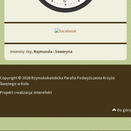
6
Imieniny
Imieniny:
Izy
,
Rajmunda
i
Seweryna
Copyright © 2026 Rzymskokatolicka Parafia Podwyższenia Krzyża
Świętego w Kole
Projekt i realizacja:
Interefekt
Do góry