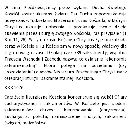
W dniu Pięćdziesiątnicy przez wylanie Ducha Świętego
Kościół został ukazany światu. Dar Ducha zapoczątkowuje
nowy czas w "udzielaniu Misterium": czas Kościoła, w którym
Chrystus ukazuje, uobecnia i przekazuje swoje dzieło
zbawienia przez liturgię swojego Kościoła, "aż przyjdzie" (1
Kor 11, 26). W tym czasie Kościoła Chrystus żyje oraz działa
teraz w Kościele i z Kościołem w nowy sposób, właściwy dla
tego nowego czasu. Działa przez 739 sakramenty; wspólna
Tradycja Wschodu i Zachodu nazywa to działanie "ekonomią
sakramentalną", która polega na udzielaniu (czy
"rozdzielaniu") owoców Misterium Paschalnego Chrystusa w
celebracji liturgii "sakramentalnej" Kościoła.
KKK 1076
Całe życie liturgiczne Kościoła koncentruje się wokół Ofiary
eucharystycznej i sakramentów. W Kościele jest siedem
sakramentów: chrzest, bierzmowanie (chryzmacja),
Eucharystia, pokuta, namaszczenie chorych, sakrament
święceń, małżeństwo.