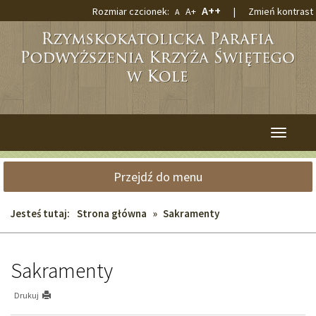
Przejdź
Przejdź
Największa
A++
Większa
Rozmiar czcionek:
A+
|
Zmień kontrast
Domyślna
A
do
do
czcionka
czcionka
czcionka
głównej
wyszukiwarki
treści
Przełącz
nawigacj
Przejdź do menu
Jesteś tutaj:
Strona główna
»
Sakramenty
Sakramenty
Drukuj