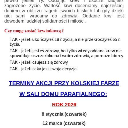
pewno jesteś Ty. Oddając krew i osocze ratujesz
zagrożone życie. Wartość krwi doceniamy najczęściej
dopiero w obliczu tragedii swoich bliskich lub gdy dzięki
niej sami wracamy do zdrowia. Oddanie krwi jest
dowodem ludzkiej solidarności i miłości.
Czy mogę zostać krwiodawcą?
TAK - jeżeli ukończyłeś 18 r. życia, a nie przekroczyłeś 65 r.
życia.
TAK - jeżeli jesteś zdrowy, bo tylko wtedy oddana krew nie
spowoduje uszczerbku na twoim zdrowiu, a pomoże biorcy.
TAK - jeżeli czujesz się zdrowy.
TAK - jeżeli taka jest twoja decyzja.
TERMINY AKCJI PRZY KOLSKIEJ FARZE
W SALI DOMU PARAFIALNEGO:
ROK 2026
8 stycznia (czwartek)
12 marca (czwartek)