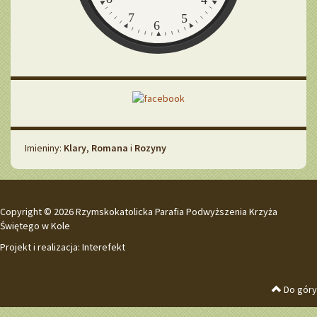
7
5
6
Imieniny
Imieniny:
Klary
,
Romana
i
Rozyny
Copyright © 2026 Rzymskokatolicka Parafia Podwyższenia Krzyża
Świętego w Kole
Projekt i realizacja:
Interefekt
Do góry