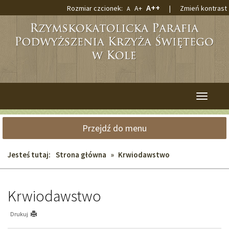
Przejdź
Przejdź
Największa
A++
Większa
Rozmiar czcionek:
A+
|
Zmień kontrast
Domyślna
A
do
do
czcionka
czcionka
czcionka
głównej
wyszukiwarki
treści
Przełącz
nawigacj
Przejdź do menu
Jesteś tutaj:
Strona główna
»
Krwiodawstwo
Krwiodawstwo
Drukuj