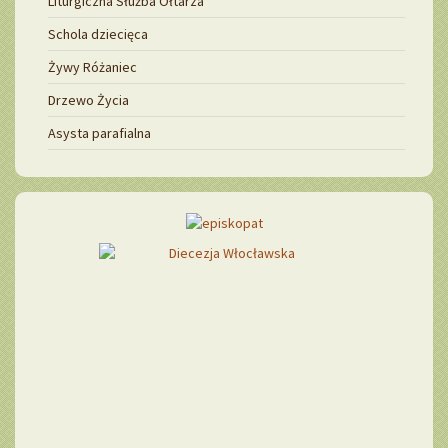
Liturgiczna Służba Ołtarza
Schola dziecięca
Żywy Różaniec
Drzewo Życia
Asysta parafialna