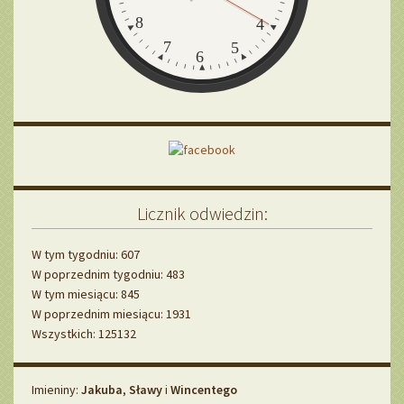
8
4
7
5
6
Licznik odwiedzin:
W tym tygodniu: 607
W poprzednim tygodniu: 483
W tym miesiącu: 845
W poprzednim miesiącu: 1931
Wszystkich: 125132
Imieniny
Imieniny:
Jakuba
,
Sławy
i
Wincentego