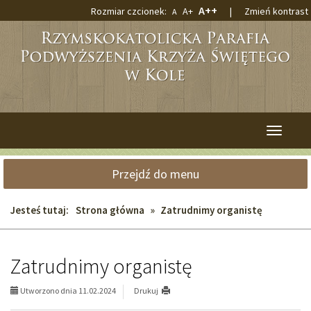
Przejdź
Przejdź
Największa
A++
Większa
Rozmiar czcionek:
A+
|
Zmień kontrast
Domyślna
A
do
do
czcionka
czcionka
czcionka
głównej
wyszukiwarki
treści
Przełącz
nawigacj
Przejdź do menu
Jesteś tutaj:
Strona główna
»
Zatrudnimy organistę
Zatrudnimy organistę
Utworzono dnia 11.02.2024
Drukuj