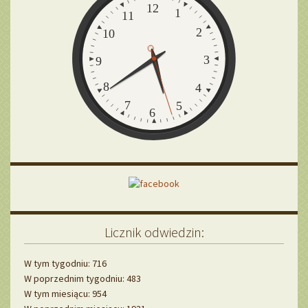
12
1
11
2
10
3
9
8
4
7
5
6
Licznik odwiedzin:
W tym tygodniu: 716
W poprzednim tygodniu: 483
W tym miesiącu: 954