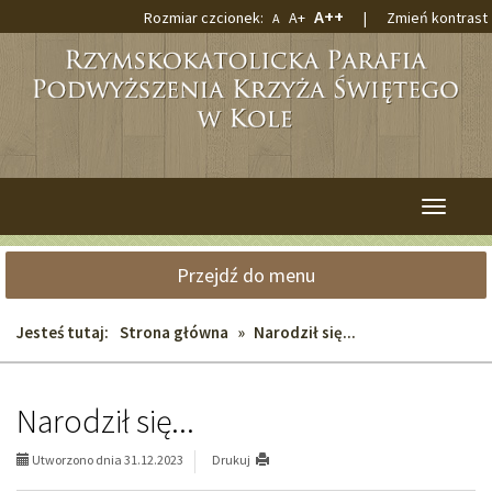
Przejdź
Przejdź
Największa
A++
Większa
Rozmiar czcionek:
A+
|
Zmień kontrast
Domyślna
A
do
do
czcionka
czcionka
czcionka
głównej
wyszukiwarki
treści
Przełącz
nawigacj
Przejdź do menu
Jesteś tutaj:
Strona główna
»
Narodził się...
Narodził się...
Utworzono dnia 31.12.2023
Drukuj