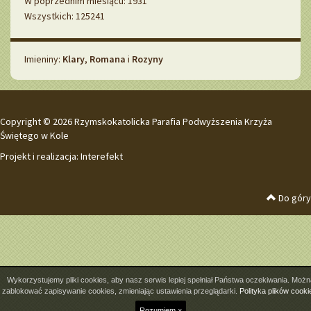
W poprzednim miesiącu: 1931
Wszystkich: 125241
Imieniny
Imieniny:
Klary
,
Romana
i
Rozyny
Copyright © 2026 Rzymskokatolicka Parafia Podwyższenia Krzyża
Świętego w Kole
Projekt i realizacja:
Interefekt
Do góry
Wykorzystujemy pliki cookies, aby nasz serwis lepiej spełniał Państwa oczekiwania. Możn
zablokować zapisywanie cookies, zmieniając ustawienia przeglądarki.
Polityka plików cooki
Rozumiem ×